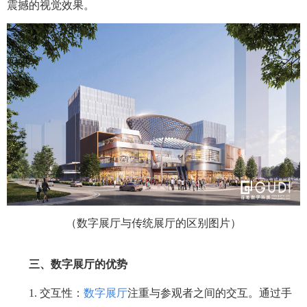
震撼的视觉效果。
（数字展厅与传统展厅的区别图片）
三、数字展厅的优势
1. 交互性：
数字展厅
注重与参观者之间的交互。通过手