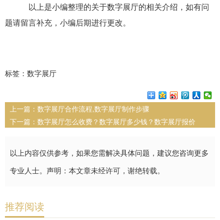
以上是小编整理的关于数字展厅的相关介绍，如有问
题请留言补充，小编后期进行更改。
标签：数字展厅
上一篇：
数字展厅合作流程,数字展厅制作步骤
下一篇：
数字展厅怎么收费？数字展厅多少钱？数字展厅报价
以上内容仅供参考，如果您需解决具体问题，建议您咨询更多
专业人士。声明：本文章未经许可，谢绝转载。
推荐阅读