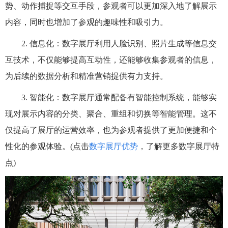
势、动作捕捉等交互手段，参观者可以更加深入地了解展示
内容，同时也增加了参观的趣味性和吸引力。
2. 信息化：数字展厅利用人脸识别、照片生成等信息交
互技术，不仅能够提高互动性，还能够收集参观者的信息，
为后续的数据分析和精准营销提供有力支持。
3. 智能化：数字展厅通常配备有智能控制系统，能够实
现对展示内容的分类、聚合、重组和切换等智能管理。这不
仅提高了展厅的运营效率，也为参观者提供了更加便捷和个
性化的参观体验。(
点击
数字展厅优势
，了解更多数字展厅特
点
)