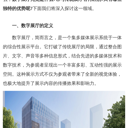
独特的优势呢?
下面我们将深入探讨这一领域。
一、数字展厅的定义
数字展厅，简而言之，是一个集多媒体展示系统于一体
的综合性展示平台。它打破了传统展厅的局限，通过整合图
片、文字、声音等多种信息形式，结合先进的多媒体技术和
数字技术，为参观者呈现出一个丰富多彩、互动性强的展示
空间。这种展示方式不仅为参观者带来了全新的视觉体验，
也极大地提升了展示内容的传播效果和影响力。